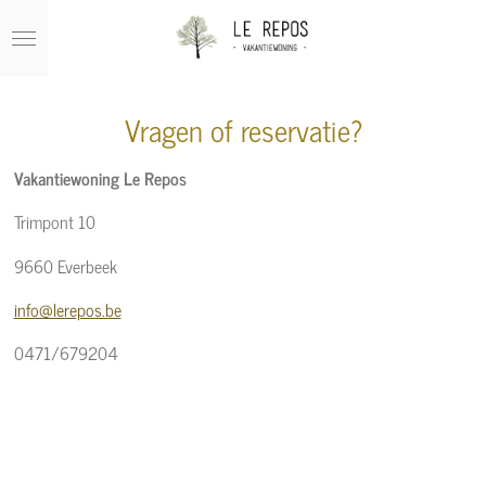
Ga
direct
naar
de
Vragen of reservatie?
hoofdinhoud
Vakantiewoning Le Repos
Trimpont 10
9660 Everbeek
info@lerepos.be
0471/679204